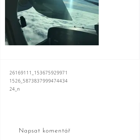
Navigace
26169111_153675929971
1526_5873837999474434
pro
24_n
příspěvek
Napsat komentář