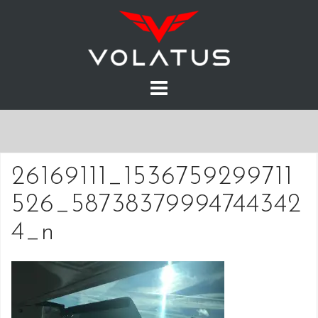
Skip
to
content
26169111_1536759299711
526_58738379994744342
4_n