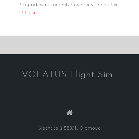
Pro přidávání komentářů se musíte nejdříve
přihlásit
.
VOLATUS Flight Sim
Šlechtitelů 583/1, Olomouc